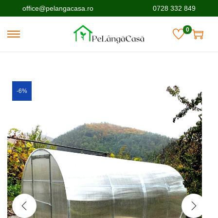
office@pelangacasa.ro
0728 332 849
0
-6%