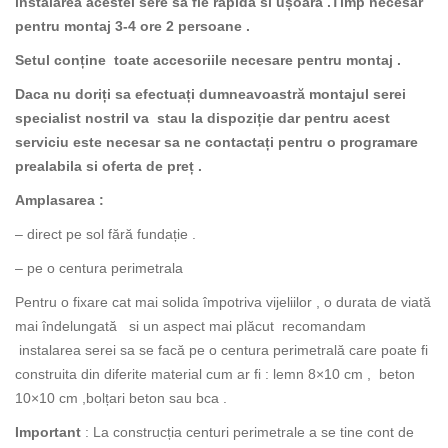
instalarea acestei sere sa fie rapida si ușoară .Timp necesar
pentru montaj 3-4 ore 2 persoane .
Setul conține toate accesoriile necesare pentru montaj .
Daca nu doriți sa efectuați dumneavoastră montajul serei
specialist nostril va stau la dispoziție dar pentru acest
serviciu este necesar sa ne contactați pentru o programare
prealabila si oferta de preț .
Amplasarea :
– direct pe sol fără fundație .
– pe o centura perimetrala
Pentru o fixare cat mai solida împotriva vijeliilor , o durata de viată
mai îndelungată si un aspect mai plăcut recomandam
instalarea serei sa se facă pe o centura perimetrală care poate fi
construita din diferite material cum ar fi : lemn 8×10 cm , beton
10×10 cm ,bolțari beton sau bca .
Important
: La construcția centuri perimetrale a se tine cont de