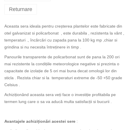
Returnare
Aceasta sera ideala pentru creșterea plantelor este fabricate din
otel galvanizat si policarbonat , este durabila , rezistenta la vânt ,
temperaturi ., încărcări cu zapada pana la 100 kg mp ,chiar si
grindina si nu necesita întreținere in timp .
Panourile transparente de policarbonat sunt de pana la 200 ori
mai rezistente la condițiile meteorologice negative si prezinta o
capacitate de izolație de 5 ori mai buna decat omologii lor din
sticla . Rezista chiar si la temperaturi extreme de -50 +50 grade
Celsius .
Achiziționând aceasta sera veți face o investiție profitabila pe
termen lung care o sa va aducă multa satisfacții si bucurii .
Avantajele achiziționări acestei sere
: