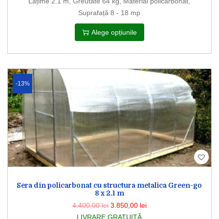
Lățime 2.1 m, Greutate 64 kg, Material policarbonat,
Suprafață 8 - 18 mp
Alege opțiunile
-13%
Sera din policarbonat cu structura metalica Green-go
8 x 2.1 m
4.400,00
lei
3.850,00
lei
LIVRARE GRATUITĂ