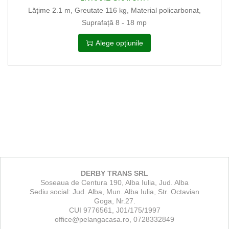
Lățime 2.1 m, Greutate 116 kg, Material policarbonat,
Suprafață 8 - 18 mp
Alege opțiunile
DERBY TRANS SRL
Soseaua de Centura 190, Alba Iulia, Jud. Alba
Sediu social: Jud. Alba, Mun. Alba Iulia, Str. Octavian
Goga, Nr.27.
CUI 9776561, J01/175/1997
office@pelangacasa.ro, 0728332849