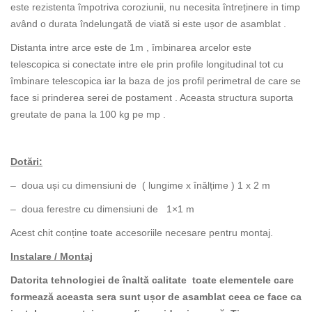
este rezistenta împotriva coroziunii, nu necesita întreținere in timp
având o durata îndelungată de viată si este ușor de asamblat .
Distanta intre arce este de 1m , îmbinarea arcelor este
telescopica si conectate intre ele prin profile longitudinal tot cu
îmbinare telescopica iar la baza de jos profil perimetral de care se
face si prinderea serei de postament . Aceasta structura suporta
greutate de pana la 100 kg pe mp .
Dotări:
– doua uși cu dimensiuni de ( lungime x înălțime ) 1 x 2 m
– doua ferestre cu dimensiuni de 1×1 m
Acest chit conține toate accesoriile necesare pentru montaj.
Instalare / Montaj
Datorita tehnologiei de înaltă calitate toate elementele care
formează aceasta sera sunt ușor de asamblat ceea ce face ca