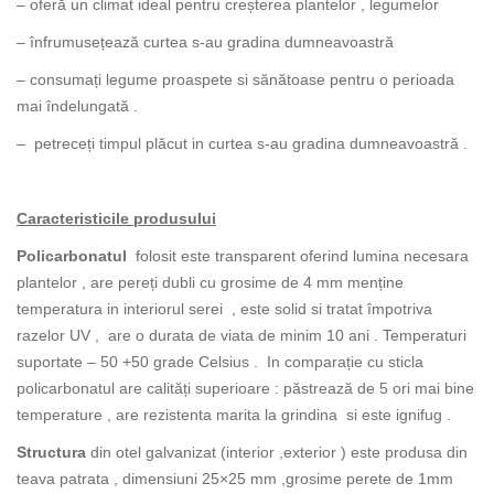
– oferă un climat ideal pentru creșterea plantelor , legumelor
– înfrumusețează curtea s-au gradina dumneavoastră
– consumați legume proaspete si sănătoase pentru o perioada
mai îndelungată .
– petreceți timpul plăcut in curtea s-au gradina dumneavoastră .
Caracteristicile produsului
Policarbonatul
folosit este transparent oferind lumina necesara
plantelor , are pereți dubli cu grosime de 4 mm menține
temperatura in interiorul serei , este solid si tratat împotriva
razelor UV , are o durata de viata de minim 10 ani . Temperaturi
suportate – 50 +50 grade Celsius . In comparație cu sticla
policarbonatul are calități superioare : păstrează de 5 ori mai bine
temperature , are rezistenta marita la grindina si este ignifug .
Structura
din otel galvanizat (interior ,exterior ) este produsa din
teava patrata , dimensiuni 25×25 mm ,grosime perete de 1mm