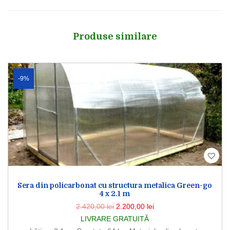
Produse similare
-9%
Sera din policarbonat cu structura metalica Green-go
4 x 2.1 m
2.420,00
lei
2.200,00
lei
LIVRARE GRATUITĂ