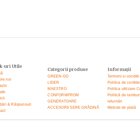
k-uri Utile
Categorii produse
Informații
să
GREEN-GO
Termeni si conditii
re noi
LIDER
Politica de confide
azin
MAESTRO
Politica utilizare 
tate
CONFORMPROM
Politică de ramburs
icii
GENERATOARE
returnări
ebări & Răspunsuri
ACCESORII SERE GRĂDINĂ
Metode de plată
act