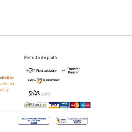
Metode de plată
ntialitate
Cookie-uri
ări și