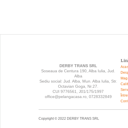
Lin
DERBY TRANS SRL
Aca
Soseaua de Centura 190, Alba Iulia, Jud.
Desp
Alba
Mag
Sediu social: Jud. Alba, Mun. Alba Iulia, Str.
Cali
Octavian Goga, Nr.27.
Serv
CUI 9776561, J01/175/1997
Într
office@pelangacasa.ro, 0728332849
Cont
Copyright © 2022 DERBY TRANS SRL