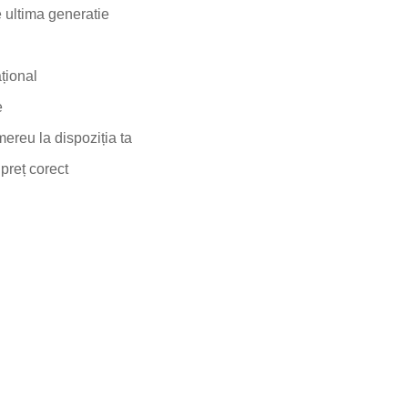
 ultima generatie
ațional
e
mereu la dispoziția ta
 preț corect