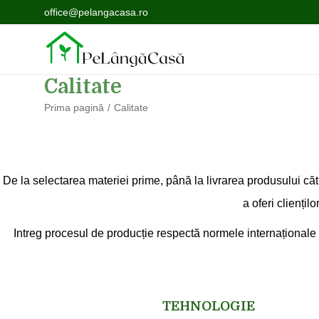
office@pelangacasa.ro
Calitate
Prima pagină
/
Calitate
De la selectarea materiei prime, până la livrarea produsului căt
a oferi cliențil
Intreg procesul de producție respectă normele internaționale de 
TEHNOLOGIE