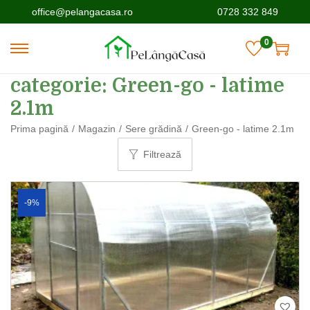
office@pelangacasa.ro
0728 332 849
0
categorie:
Green-go - latime
2.1m
Prima pagină
/
Magazin
/
Sere grădină
/
Green-go - latime 2.1m
Filtrează
-9%