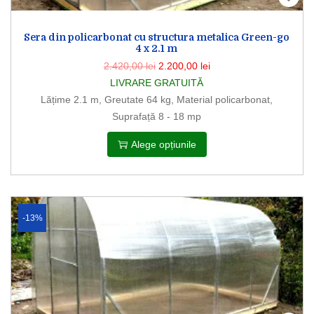
Sera din policarbonat cu structura metalica Green-go
4 x 2.1 m
2.420,00
lei
2.200,00
lei
LIVRARE GRATUITĂ
Lățime 2.1 m, Greutate 64 kg, Material policarbonat,
Suprafață 8 - 18 mp
Alege opțiunile
-13%