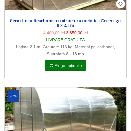
Sera din policarbonat cu structura metalica Green-go
8 x 2.1 m
4.400,00
lei
3.850,00
lei
LIVRARE GRATUITĂ
Lățime 2.1 m, Greutate 116 kg, Material policarbonat,
Suprafață 8 - 18 mp
Alege opțiunile
-6%