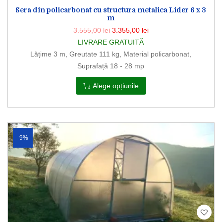
Sera din policarbonat cu structura metalica Lider 6 x 3
m
3.555,00
lei
3.355,00
lei
LIVRARE GRATUITĂ
Lățime 3 m, Greutate 111 kg, Material policarbonat,
Suprafață 18 - 28 mp
Alege opțiunile
-9%