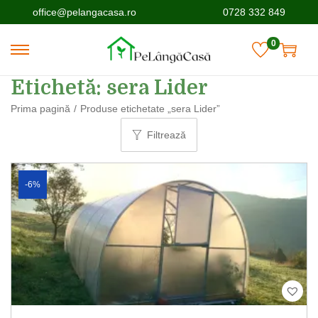
office@pelangacasa.ro
0728 332 849
0
Etichetă:
sera Lider
Prima pagină
/
Produse etichetate „sera Lider”
Filtrează
-6%