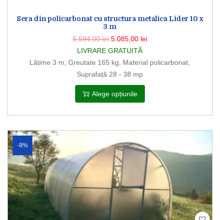
Sera din policarbonat cu structura metalica Lider 10 x
3 m
5.594,00
lei
5.085,00
lei
LIVRARE GRATUITĂ
Lățime 3 m, Greutate 165 kg, Material policarbonat,
Suprafață 28 - 38 mp
Alege opțiunile
-9%